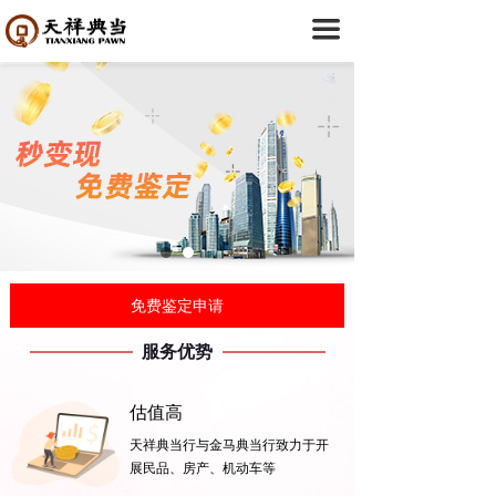
首页
끀
关于我们
ꄷ
企业简介
ꄷ
典当20年
ꄷ
门店分布
典当融资
免费鉴定申请
ꄷ
机动车典当
服务优势
ꄷ
房产典当
估值高
ꄷ
民品典当
天祥典当行与金马典当行致力于开
展民品、房产、机动车等
创新业务