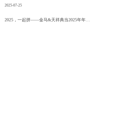
2025-07-25
2025，一起拼——金马&天祥典当2025年年中业务会
2025-07-25
房产典当最快T 0放款
2025-06-13
法拍|2025年第一期京牌小客车司法处置，618辆车等你选！
2025-06-13
劲省秒杀 ！25团38黄金工费券，600团1000珠宝券
2025-05-26
黄金补贴季 | 以旧换新同克数相抵
2025-05-26
逢考必过|考前必备手绳