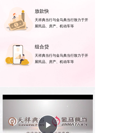
ꄷ
绝当品销售
放款快
天祥典当行与金马典当行致力于开
ꄷ
奢侈品流通
展民品、房产、机动车等
ꄷ
鉴定服务
组合贷
ꄷ
免费清洗
天祥典当行与金马典当行致力于开
展民品、房产、机动车等
团队
企业资讯
线上商城
Play